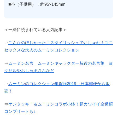
■小（子供用）：約95×145mm
＜一緒に読まれている人気記事＞
⇒
こんなのほしかった！スタイリッシュでおしゃれ！ユニ
セックスな大人のムーミンコレクション
⇒
ムーミン名言 ムーミンキャラクター脇役の名言集 ヨ
クサルやおしゃまさんなど
⇒
ムーミンのコレクション年賀状2019 日本郵便から販
売！
⇒
ケンタッキー＆ムーミンコラボ小鉢！超カワイイ全種類
コンプリートも♪