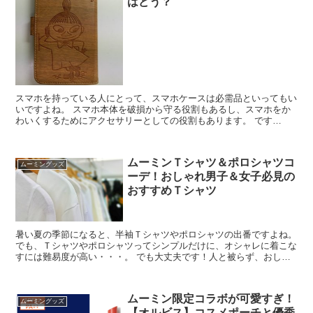
はどう？
スマホを持っている人にとって、スマホケースは必需品といってもい
いですよね。 スマホ本体を破損から守る役割もあるし、スマホをか
わいくするためにアクセサリーとしての役割もあります。 です
が！！ androidスマホって、スマホカバーの種類が少な...
ムーミンＴシャツ＆ポロシャツコ
ムーミングッズ
ーデ！おしゃれ男子＆女子必見の
おすすめＴシャツ
暑い夏の季節になると、半袖Ｔシャツやポロシャツの出番ですよね。
でも、Ｔシャツやポロシャツってシンプルだけに、オシャレに着こな
すには難易度が高い・・・。 でも大丈夫です！人と被らず、おしゃ
れ達人に見えるＴシャツがあるんです。 今回は、キュー...
ムーミン限定コラボが可愛すぎ！
ムーミングッズ
【オルビス】コスメポーチと優秀